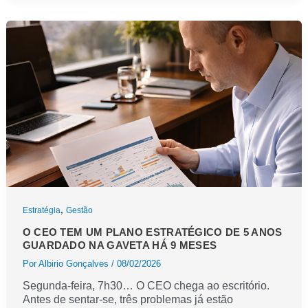
e
uma
padaria
de
bairro
têm
em
comum?
,
Estratégia
Gestão
O CEO TEM UM PLANO ESTRATÉGICO DE 5 ANOS
GUARDADO NA GAVETA HÁ 9 MESES
Por
Albirio Gonçalves
/
08/02/2026
Segunda-feira, 7h30… O CEO chega ao escritório.
Antes de sentar-se, três problemas já estão