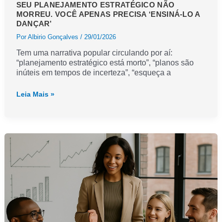
SEU PLANEJAMENTO ESTRATÉGICO NÃO
MORREU. VOCÊ APENAS PRECISA ‘ENSINÁ-LO A
DANÇAR’
Por
Albirio Gonçalves
/
29/01/2026
Tem uma narrativa popular circulando por aí:
“planejamento estratégico está morto”, “planos são
inúteis em tempos de incerteza”, “esqueça a
Seu
Leia Mais »
planejamento
estratégico
não
morreu.
Você
apenas
precisa
‘ensiná-
lo
a
dançar’