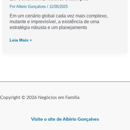
nova
liderança
Por
Albirio Gonçalves
/
11/05/2023
Em um cenário global cada vez mais complexo,
mutante e imprevisível, a existência de uma
estratégia robusta e um planejamento
Planejamento
Leia Mais »
estratégico
na
era
da
complexidade:
navegando
em
um
mundo
em
constante
transformação
Copyright © 2026 Negócios em Família
Visite o site de Albirio Gonçalves