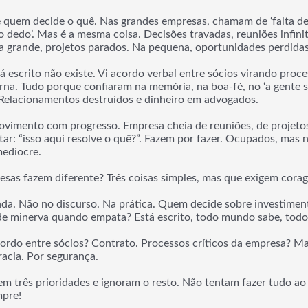
 quem decide o quê. Nas grandes empresas, chamam de ‘falta d
o dedo’. Mas é a mesma coisa. Decisões travadas, reuniões infin
a grande, projetos parados. Na pequena, oportunidades perdidas
escrito não existe. Vi acordo verbal entre sócios virando proces
erna. Tudo porque confiaram na memória, na boa-fé, no ‘a gente s
Relacionamentos destruídos e dinheiro em advogados.
vimento com progresso. Empresa cheia de reuniões, de projetos e
ar: “isso aqui resolve o quê?”. Fazem por fazer. Ocupados, mas 
medíocre.
esas fazem diferente? Três coisas simples, mas que exigem cora
a. Não no discurso. Na prática. Quem decide sobre investime
e minerva quando empata? Está escrito, todo mundo sabe, todo
do entre sócios? Contrato. Processos críticos da empresa? Ma
acia. Por segurança.
m três prioridades e ignoram o resto. Não tentam fazer tudo 
mpre!