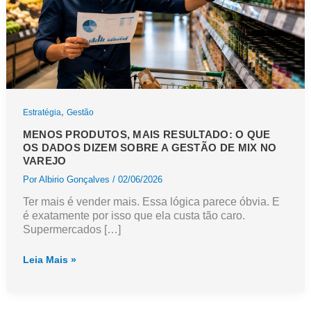
,
Estratégia
Gestão
MENOS PRODUTOS, MAIS RESULTADO: O QUE
OS DADOS DIZEM SOBRE A GESTÃO DE MIX NO
VAREJO
Por
Albirio Gonçalves
/
02/06/2026
Ter mais é vender mais. Essa lógica parece óbvia. E
é exatamente por isso que ela custa tão caro.
Supermercados […]
Menos
Leia Mais »
produtos,
mais
resultado:
o