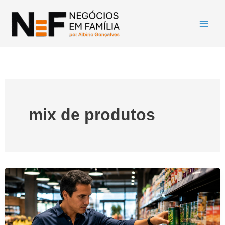
Ir
para
o
conteúdo
mix de produtos