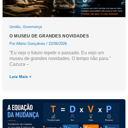
,
Gestão
Governança
O MUSEU DE GRANDES NOVIDADES
Por
Albirio Gonçalves
/
22/06/2026
“Eu vejo o futuro repetir o passado. Eu vejo um
museu de grandes novidades. O tempo não para.”
Cazuza –
O
Leia Mais »
Museu
de
Grandes
Novidades