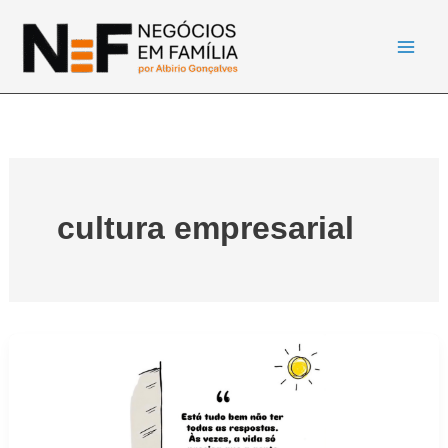
Ir
para
o
conteúdo
cultura empresarial