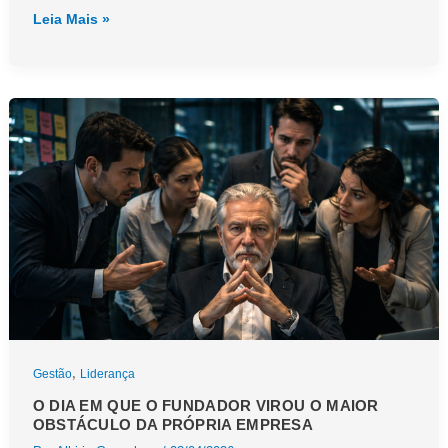
O
Leia Mais »
problema
não
é
colocar
irmãos
na
empresa.
É
não
definir
o
que
cada
um
vai
fazer
dentro
dela
,
Gestão
Liderança
O DIA EM QUE O FUNDADOR VIROU O MAIOR
OBSTÁCULO DA PRÓPRIA EMPRESA