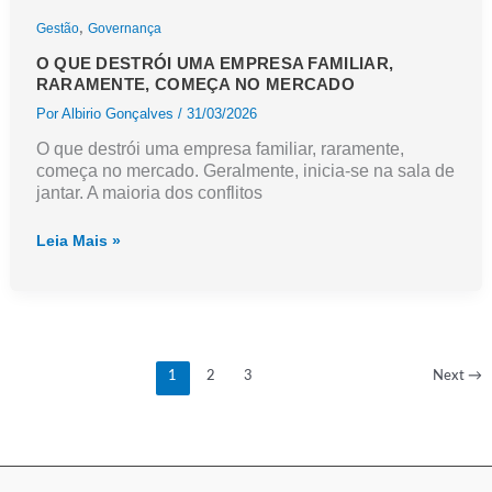
,
Gestão
Governança
O QUE DESTRÓI UMA EMPRESA FAMILIAR,
RARAMENTE, COMEÇA NO MERCADO
Por
Albirio Gonçalves
/
31/03/2026
O que destrói uma empresa familiar, raramente,
começa no mercado. Geralmente, inicia-se na sala de
jantar. A maioria dos conflitos
O
Leia Mais »
que
destrói
uma
empresa
familiar,
raramente,
começa
1
2
3
Next
→
no
mercado