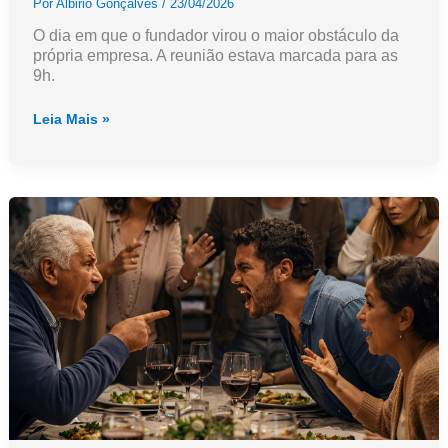
Por
Albirio Gonçalves
/
23/04/2026
O dia em que o fundador virou o maior obstáculo da
própria empresa. A reunião estava marcada para as
9h.
O
Leia Mais »
dia
em
que
o
fundador
virou
o
maior
obstáculo
da
própria
empresa