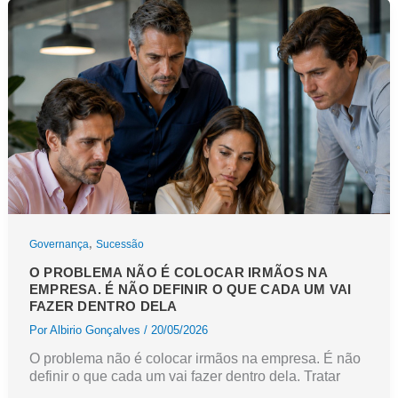
e
o
fundador
não
permite
,
Governança
Sucessão
O PROBLEMA NÃO É COLOCAR IRMÃOS NA
EMPRESA. É NÃO DEFINIR O QUE CADA UM VAI
FAZER DENTRO DELA
Por
Albirio Gonçalves
/
20/05/2026
O problema não é colocar irmãos na empresa. É não
definir o que cada um vai fazer dentro dela. Tratar