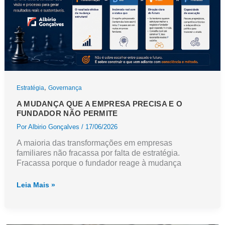
,
Estratégia
Governança
A MUDANÇA QUE A EMPRESA PRECISA E O
FUNDADOR NÃO PERMITE
Por
Albirio Gonçalves
/
17/06/2026
A maioria das transformações em empresas
familiares não fracassa por falta de estratégia.
Fracassa porque o fundador reage à mudança
A
Leia Mais »
mudança
que
a
empresa
precisa