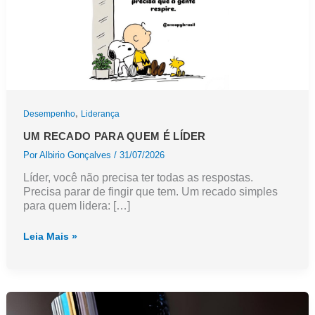
,
Desempenho
Liderança
UM RECADO PARA QUEM É LÍDER
Por
Albirio Gonçalves
/
31/07/2026
Líder, você não precisa ter todas as respostas.
Precisa parar de fingir que tem. Um recado simples
para quem lidera: […]
Um
Leia Mais »
recado
para
quem
é
líder