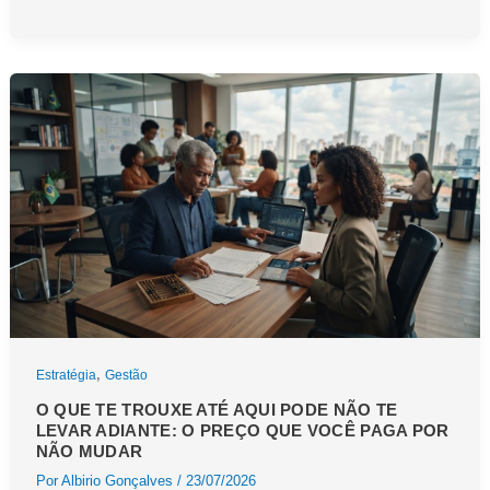
no
negócio
sem
governança
é
uma
torneira
mal
fechada
,
Estratégia
Gestão
O QUE TE TROUXE ATÉ AQUI PODE NÃO TE
LEVAR ADIANTE: O PREÇO QUE VOCÊ PAGA POR
NÃO MUDAR
Por
Albirio Gonçalves
/
23/07/2026