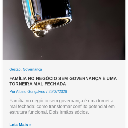
,
Gestão
Governança
FAMÍLIA NO NEGÓCIO SEM GOVERNANÇA É UMA
TORNEIRA MAL FECHADA
Por
Albirio Gonçalves
/
29/07/2026
Família no negócio sem governança é uma torneira
mal fechada: como transformar conflito potencial em
estrutura funcional. Dois irmãos sócios.
Família
Leia Mais »