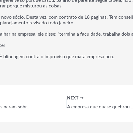
gerente só porque casou. Salário de parente segue tabela, não a
ar porque misturou as coisas.
m novo sócio. Desta vez, com contrato de 18 páginas. Tem consel
planejamento revisado todo janeiro.
lhar na empresa, ele disse: “termina a faculdade, trabalha dois an
te!
É blindagem contra o improviso que mata empresa boa.
NEXT
O que décadas de experiência me ensinaram sobre liderança
A empresa que quase q