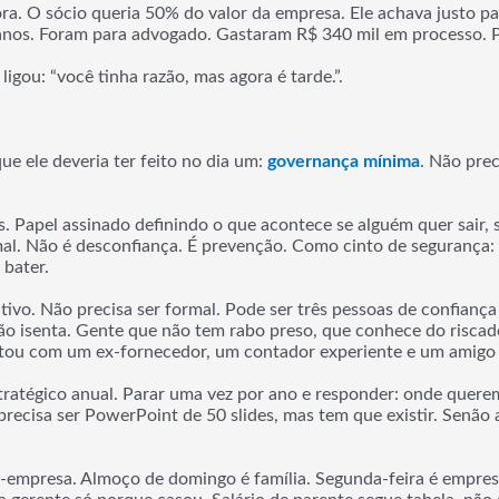
a. O sócio queria 50% do valor da empresa. Ele achava justo pag
anos. Foram para advogado. Gastaram R$ 340 mil em processo. P
igou: “você tinha razão, mas agora é tarde.”.
e ele deveria ter feito no dia um:
governança mínima
. Não prec
os. Papel assinado definindo o que acontece se alguém quer sair, 
 mal. Não é desconfiança. É prevenção. Como cinto de segurança
 bater.
tivo. Não precisa ser formal. Pode ser três pessoas de confianç
ão isenta. Gente que não tem rabo preso, que conhece do riscad
ntou com um ex-fornecedor, um contador experiente e um amigo
estratégico anual. Parar uma vez por ano e responder: onde que
ecisa ser PowerPoint de 50 slides, mas tem que existir. Senão 
a-empresa. Almoço de domingo é família. Segunda-feira é empres