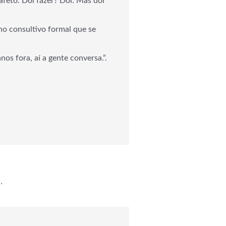
feto. Dói fazer? Dói. Mas dói
ho consultivo formal que se
os fora, aí a gente conversa.”.
uebrou crescendo