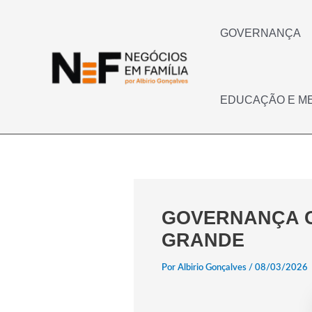
Ir
para
o
GOVERNANÇA
conteúdo
EDUCAÇÃO E M
GOVERNANÇA C
GRANDE
Por
Albirio Gonçalves
/
08/03/2026