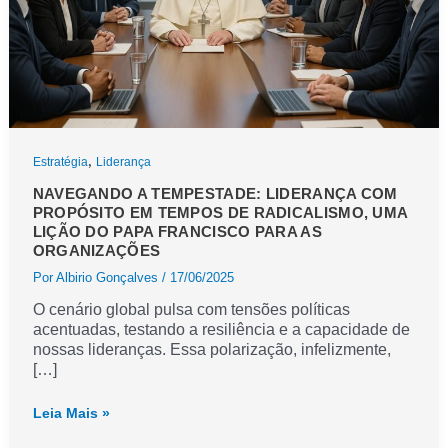
,
Estratégia
Liderança
NAVEGANDO A TEMPESTADE: LIDERANÇA COM
PROPÓSITO EM TEMPOS DE RADICALISMO, UMA
LIÇÃO DO PAPA FRANCISCO PARA AS
ORGANIZAÇÕES
Por
Albirio Gonçalves
/
17/06/2025
O cenário global pulsa com tensões políticas
acentuadas, testando a resiliência e a capacidade de
nossas lideranças. Essa polarização, infelizmente,
[…]
Navegando
Leia Mais »
a
tempestade: