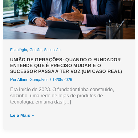
,
,
Estratégia
Gestão
Sucessão
UNIÃO DE GERAÇÕES: QUANDO O FUNDADOR
ENTENDE QUE É PRECISO MUDAR E O
SUCESSOR PASSA A TER VOZ (UM CASO REAL)
Por
Albirio Gonçalves
/
18/05/2026
Era início de 2023. O fundador tinha construído,
sozinho, uma rede de lojas de produtos de
tecnologia, em uma das […]
União
Leia Mais »
de
gerações:
quando
o