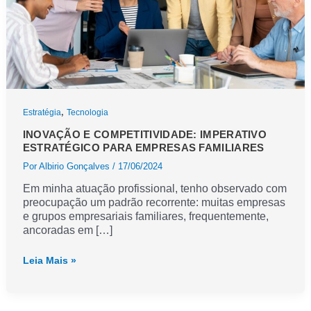
,
Estratégia
Tecnologia
INOVAÇÃO E COMPETITIVIDADE: IMPERATIVO
ESTRATÉGICO PARA EMPRESAS FAMILIARES
Por
Albirio Gonçalves
/
17/06/2024
Em minha atuação profissional, tenho observado com
preocupação um padrão recorrente: muitas empresas
e grupos empresariais familiares, frequentemente,
ancoradas em […]
Inovação
Leia Mais »
e
Competitividade:
imperativo
estratégico