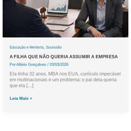
,
Educação e Mentoria
Sucessão
A FILHA QUE NÃO QUERIA ASSUMIR A EMPRESA
Por
Albirio Gonçalves
/
03/03/2026
Ela tinha 32 anos, MBA nos EUA, currículo impecável
em multinacionais e um problema: o pai dela queria
que ela […]
A
Leia Mais »
filha
que
não
queria
assumir
a
empresa