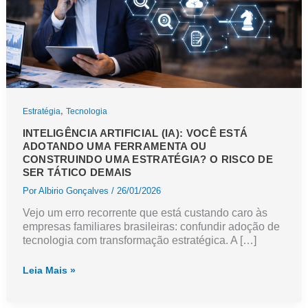
,
Estratégia
Tecnologia
INTELIGÊNCIA ARTIFICIAL (IA): VOCÊ ESTÁ
ADOTANDO UMA FERRAMENTA OU
CONSTRUINDO UMA ESTRATÉGIA? O RISCO DE
SER TÁTICO DEMAIS
Por
Albirio Gonçalves
/
26/01/2026
Vejo um erro recorrente que está custando caro às
empresas familiares brasileiras: confundir adoção de
tecnologia com transformação estratégica. A […]
Inteligência
Leia Mais »
Artificial
(IA):
você