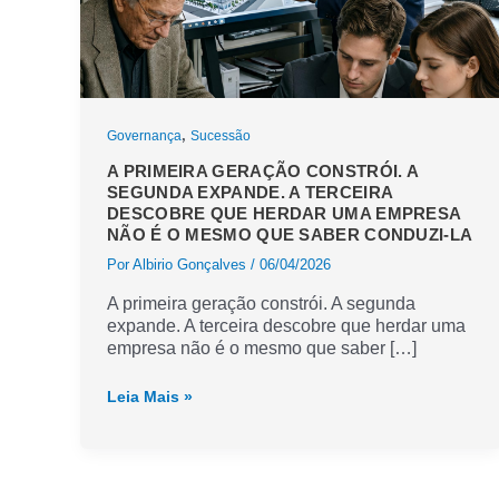
,
Governança
Sucessão
A PRIMEIRA GERAÇÃO CONSTRÓI. A
SEGUNDA EXPANDE. A TERCEIRA
DESCOBRE QUE HERDAR UMA EMPRESA
NÃO É O MESMO QUE SABER CONDUZI-LA
Por
Albirio Gonçalves
/
06/04/2026
A primeira geração constrói. A segunda
expande. A terceira descobre que herdar uma
empresa não é o mesmo que saber […]
A
Leia Mais »
primeira
geração
constrói.
A
segunda