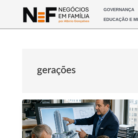
Ir
para
GOVERNANÇA
o
EDUCAÇÃO E M
conteúdo
gerações