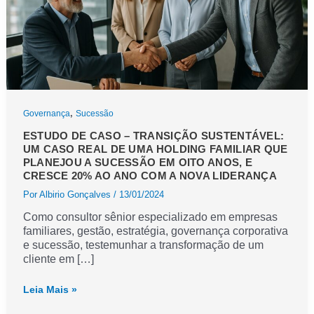
,
Governança
Sucessão
ESTUDO DE CASO – TRANSIÇÃO SUSTENTÁVEL:
UM CASO REAL DE UMA HOLDING FAMILIAR QUE
PLANEJOU A SUCESSÃO EM OITO ANOS, E
CRESCE 20% AO ANO COM A NOVA LIDERANÇA
Por
Albirio Gonçalves
/
13/01/2024
Como consultor sênior especializado em empresas
familiares, gestão, estratégia, governança corporativa
e sucessão, testemunhar a transformação de um
cliente em […]
ESTUDO
Leia Mais »
DE
CASO