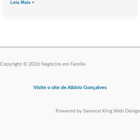
A
Leia Mais »
importância
da
liderança
diante
dos
desafios
dos
supermercados
brasileiros
Copyright © 2026 Negócios em Família
Visite o site de Albirio Gonçalves
Powered by Samurai King Web Design