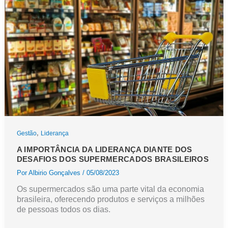
cliente
mal
atendido
não
perdoa
nem
o
acerto
,
Gestão
Liderança
A IMPORTÂNCIA DA LIDERANÇA DIANTE DOS
DESAFIOS DOS SUPERMERCADOS BRASILEIROS
Por
Albirio Gonçalves
/
05/08/2023
Os supermercados são uma parte vital da economia
brasileira, oferecendo produtos e serviços a milhões
de pessoas todos os dias.