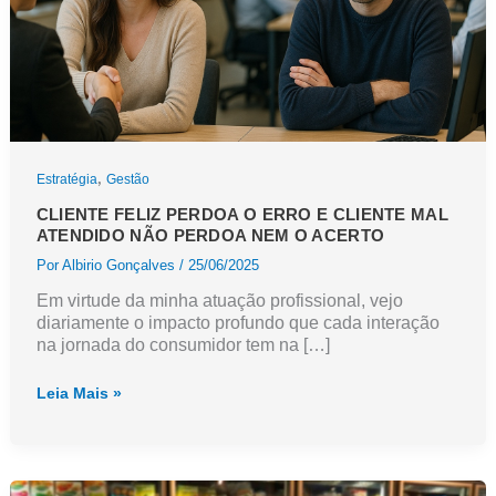
,
Estratégia
Gestão
CLIENTE FELIZ PERDOA O ERRO E CLIENTE MAL
ATENDIDO NÃO PERDOA NEM O ACERTO
Por
Albirio Gonçalves
/
25/06/2025
Em virtude da minha atuação profissional, vejo
diariamente o impacto profundo que cada interação
na jornada do consumidor tem na […]
Cliente
Leia Mais »
feliz
perdoa
o
erro
e